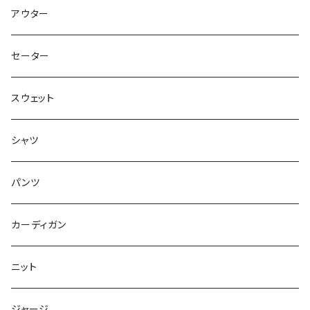
ミュージック
アウター
アニメ・キャラクター
セーター
ドラゴンボール
ディズニー
スウェット
僕のヒーローアカデミア
MARVEL
ムービー/ドラマ
シャツ
NARUTO
STAR WARS
アニマル
パンツ
ポケモン
スポーツ
カーディガン
HUNTER×HUNTER
アドバタイジング
ニット
幽遊白書
DCコミック
ジャージ