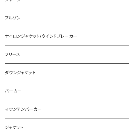
AKIRA
バイク・モーターサイクル
ブルゾン
セーラームーン
ブランド
ナイロンジャケット/ウインドブレーカー
呪術廻戦
グラフィック
フリース
BLEACH
ロングスリーブ
ダウンジャケット
ONE PIECE
パーカー
COWBOY BEBOP
マウンテンパーカー
犬夜叉
ジャケット
エヴァンゲリオン