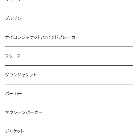
AKIRA
バイク・モーターサイクル
ブルゾン
セーラームーン
ブランド
ナイロンジャケット/ウインドブレーカー
呪術廻戦
グラフィック
フリース
BLEACH
ロングスリーブ
ダウンジャケット
ONE PIECE
パーカー
COWBOY BEBOP
マウンテンパーカー
犬夜叉
ジャケット
エヴァンゲリオン