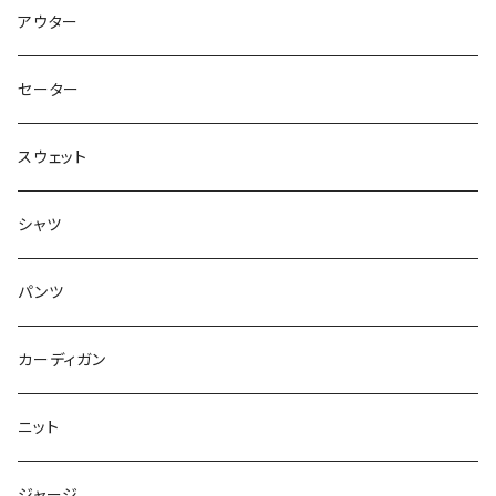
ミュージック
アウター
アニメ・キャラクター
セーター
ドラゴンボール
ディズニー
スウェット
僕のヒーローアカデミア
MARVEL
ムービー/ドラマ
シャツ
NARUTO
STAR WARS
アニマル
パンツ
ポケモン
スポーツ
カーディガン
HUNTER×HUNTER
アドバタイジング
ニット
幽遊白書
DCコミック
ジャージ